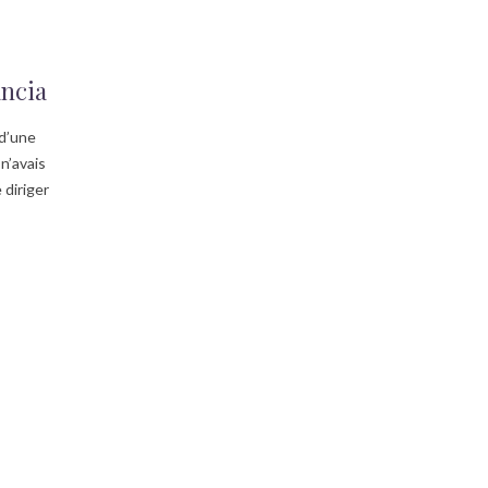
ancia
 d’une
n’avais
 diriger