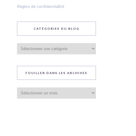
Règles de confidentialité
CATÉGORIES DU BLOG
Catégories
du
blog
FOUILLER DANS LES ARCHIVES
Fouiller
dans
les
archives