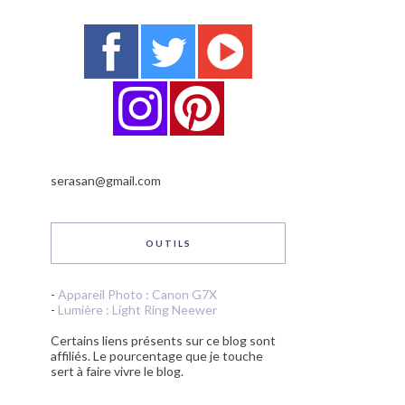
serasan@gmail.com
OUTILS
-
Appareil Photo : Canon G7X
-
Lumière : Light Ring Neewer
Certains liens présents sur ce blog sont
affiliés. Le pourcentage que je touche
sert à faire vivre le blog.