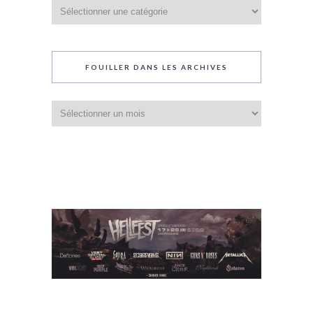
Catégories
du
blog
FOUILLER DANS LES ARCHIVES
Fouiller
dans
les
archives