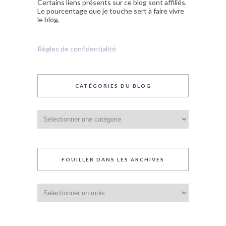
Certains liens présents sur ce blog sont affiliés.
Le pourcentage que je touche sert à faire vivre
le blog.
Règles de confidentialité
CATÉGORIES DU BLOG
Catégories
du
blog
FOUILLER DANS LES ARCHIVES
Fouiller
dans
les
archives