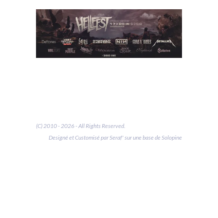
(C) 2010 - 2026 - All Rights Reserved.
Designé et Customisé par Seraf' sur une base de Solopine