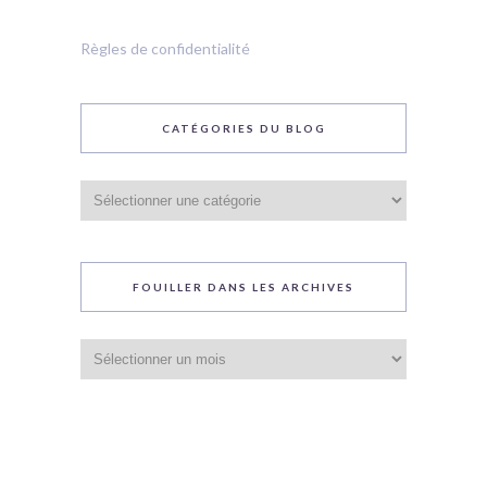
Règles de confidentialité
CATÉGORIES DU BLOG
Catégories
du
blog
FOUILLER DANS LES ARCHIVES
Fouiller
dans
les
archives