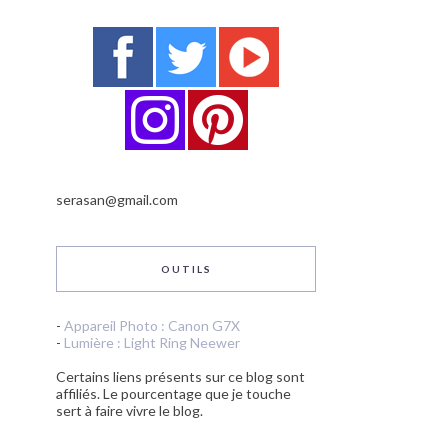
serasan@gmail.com
OUTILS
-
Appareil Photo : Canon G7X
-
Lumière : Light Ring Neewer
Certains liens présents sur ce blog sont
affiliés. Le pourcentage que je touche
sert à faire vivre le blog.