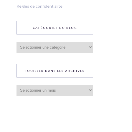
Règles de confidentialité
CATÉGORIES DU BLOG
Catégories
du
blog
FOUILLER DANS LES ARCHIVES
Fouiller
dans
les
archives