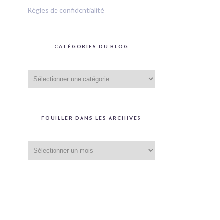
Règles de confidentialité
CATÉGORIES DU BLOG
Catégories
du
blog
FOUILLER DANS LES ARCHIVES
Fouiller
dans
les
archives