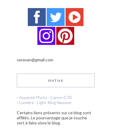
serasan@gmail.com
OUTILS
-
Appareil Photo : Canon G7X
-
Lumière : Light Ring Neewer
Certains liens présents sur ce blog sont
affiliés. Le pourcentage que je touche
sert à faire vivre le blog.