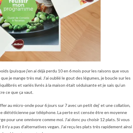
 poids (puisque j’en ai déjà perdu 10 en 6 mois pour les raisons que vous
t que je mange très mal. J’ai oublié le gout des légumes, je boucle sur les
quilibrés et variés livrés à la maison était séduisante et je sais qu’un
re ce que ça vaut.
fer au micro-onde pour 6 jours sur 7 avec un petit dej’ et une collation,
r une diététicienne par téléphone. La perte est censée être en moyenne
arge pour une omnivore comme moi. J’ai donc pu choisir 12 plats. Si vous
il n’y a pas d’alternatives vegan. J’ai reçu les plats très rapidement ainsi