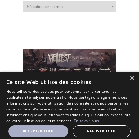
Fouiller
dans
les
archives
×
Ce site Web utilise des cookies
Nous utilisons des cookies pour personnaliser le contenu, les
publicités et analyser notre trafic. Nous partageons également des
informations sur votre utilisation de notre site avec nos partenaires
de publicité et d'analyse qui peuvent les combiner avec d'autres
informations que vous leur avez fournies ou qu'ils ont collectées lors
de votre utilisation de leurs services.
En savoir plus
(C) 2010 - 2026 - All Rights Reserved.
Designé et Customisé par Seraf' sur une base de Solopine
ACCEPTER TOUT
REFUSER TOUT