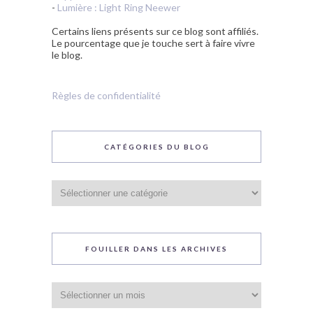
-
Lumière : Light Ring Neewer
Certains liens présents sur ce blog sont affiliés.
Le pourcentage que je touche sert à faire vivre
le blog.
Règles de confidentialité
CATÉGORIES DU BLOG
Catégories
du
blog
FOUILLER DANS LES ARCHIVES
Fouiller
dans
les