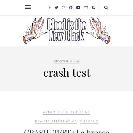
BROWSING TAG
crash test
APPAREILS DE COIFFURE
BEAUTÉ ALTERNATIVE
CHEVEUX
CRASH-TEST : La brosse