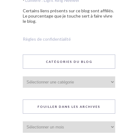
-
Lumière : Light Ring Neewer
Certains liens présents sur ce blog sont affiliés.
Le pourcentage que je touche sert à faire vivre
le blog.
Règles de confidentialité
CATÉGORIES DU BLOG
Catégories
du
blog
FOUILLER DANS LES ARCHIVES
Fouiller
dans
les