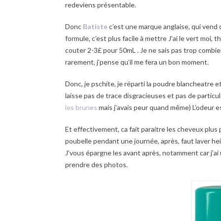
redeviens présentable.
Donc
Batiste
c’est une marque anglaise, qui vend
formule, c’est plus facile à mettre J’ai le vert moi,
couter 2-3£ pour 50mL . Je ne sais pas trop combie
rarement, j’pense qu’il me fera un bon moment.
Donc, je pschite, je réparti la poudre blancheatre e
laisse pas de trace disgracieuses et pas de partic
les brunes
mais j’avais peur quand même) L’odeur es
Et effectivement, ca fait paraitre les cheveux plus 
poubelle pendant une journée, après, faut laver he
J’vous épargne les avant après, notamment car j’ai 
prendre des photos.