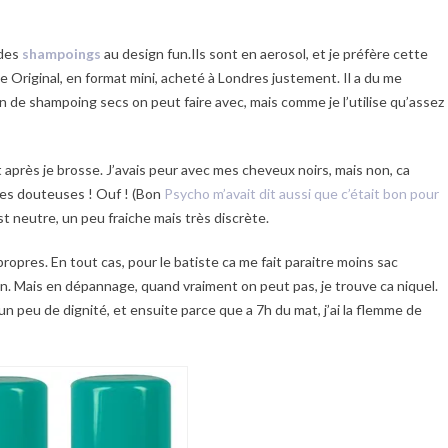
 des
shampoings
au design fun.Ils sont en aerosol, et je préfère cette
 the Original, en format mini, acheté à Londres justement. Il a du me
n de shampoing secs on peut faire avec, mais comme je l’utilise qu’assez
t après je brosse. J’avais peur avec mes cheveux noirs, mais non, ca
ules douteuses ! Ouf ! (Bon
Psycho m’avait dit aussi que c’était bon pour
t neutre, un peu fraiche mais très discrète.
propres. En tout cas, pour le batiste ca me fait paraitre moins sac
in. Mais en dépannage, quand vraiment on peut pas, je trouve ca niquel.
un peu de dignité, et ensuite parce que a 7h du mat, j’ai la flemme de