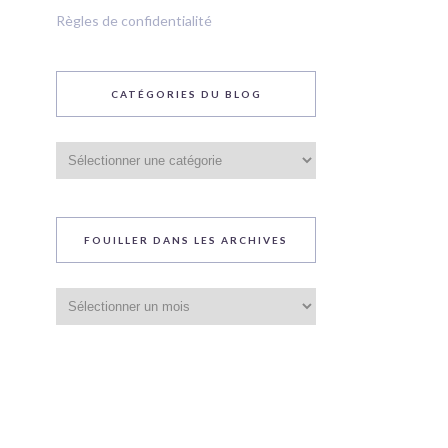
Règles de confidentialité
CATÉGORIES DU BLOG
Catégories
du
blog
FOUILLER DANS LES ARCHIVES
Fouiller
dans
les
archives