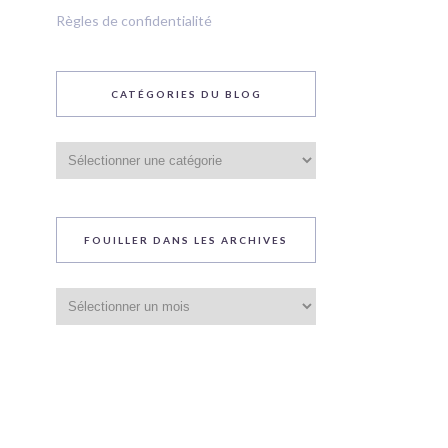
Règles de confidentialité
CATÉGORIES DU BLOG
Catégories
du
blog
FOUILLER DANS LES ARCHIVES
Fouiller
dans
les
archives