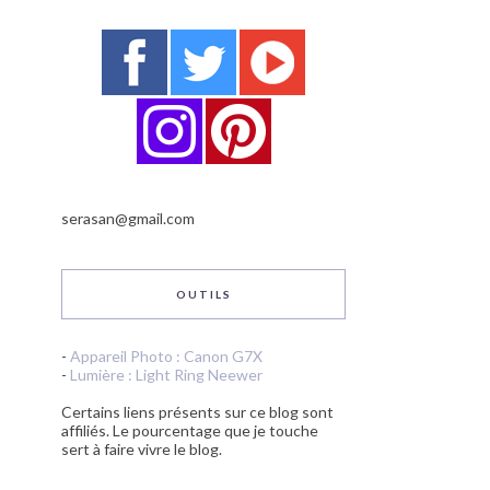
serasan@gmail.com
OUTILS
-
Appareil Photo : Canon G7X
-
Lumière : Light Ring Neewer
Certains liens présents sur ce blog sont
affiliés. Le pourcentage que je touche
sert à faire vivre le blog.