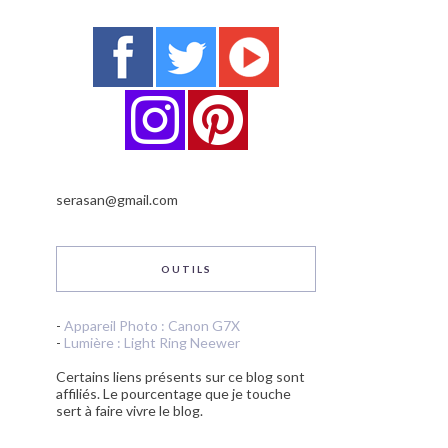
serasan@gmail.com
OUTILS
-
Appareil Photo : Canon G7X
-
Lumière : Light Ring Neewer
Certains liens présents sur ce blog sont
affiliés. Le pourcentage que je touche
sert à faire vivre le blog.