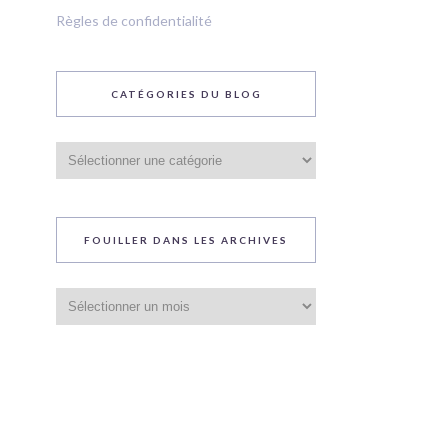
Règles de confidentialité
CATÉGORIES DU BLOG
Catégories
du
blog
FOUILLER DANS LES ARCHIVES
Fouiller
dans
les
archives