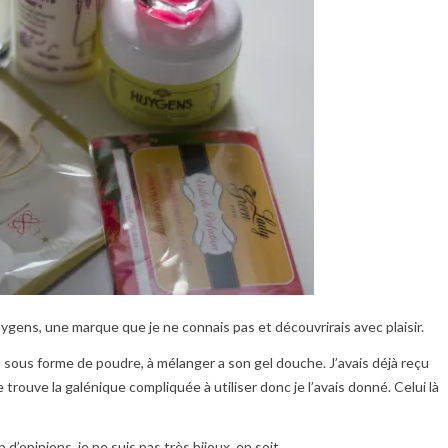
gens, une marque que je ne connais pas et découvrirais avec plaisir.
ous forme de poudre, à mélanger a son gel douche. J’avais déjà reçu
rouve la galénique compliquée à utiliser donc je l’avais donné. Celui là
 d’opinions, je ne suis pas très bijoux, en soit.