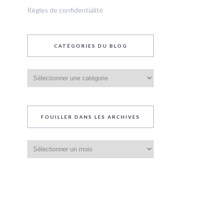
Règles de confidentialité
CATÉGORIES DU BLOG
Catégories
du
blog
FOUILLER DANS LES ARCHIVES
Fouiller
dans
les
archives