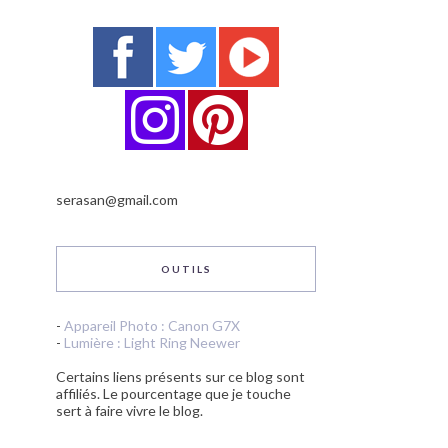
serasan@gmail.com
OUTILS
-
Appareil Photo : Canon G7X
-
Lumière : Light Ring Neewer
Certains liens présents sur ce blog sont
affiliés. Le pourcentage que je touche
sert à faire vivre le blog.