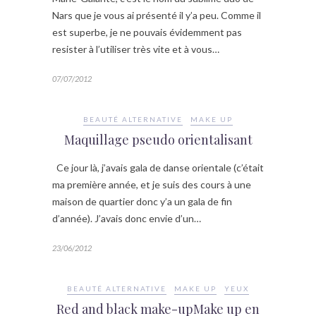
Nars que je vous ai présenté il y’a peu. Comme il
est superbe, je ne pouvais évidemment pas
resister à l’utiliser très vite et à vous…
07/07/2012
BEAUTÉ ALTERNATIVE
MAKE UP
Maquillage pseudo orientalisant
Ce jour là, j’avais gala de danse orientale (c’était
ma première année, et je suis des cours à une
maison de quartier donc y’a un gala de fin
d’année). J’avais donc envie d’un…
23/06/2012
BEAUTÉ ALTERNATIVE
MAKE UP
YEUX
Red and black make-upMake up en