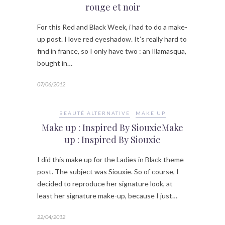
rouge et noir
For this Red and Black Week, i had to do a make-
up post. I love red eyeshadow. It’s really hard to
find in france, so I only have two : an Illamasqua,
bought in…
07/06/2012
BEAUTÉ ALTERNATIVE
MAKE UP
Make up : Inspired By SiouxieMake
up : Inspired By Siouxie
I did this make up for the Ladies in Black theme
post. The subject was Siouxie. So of course, I
decided to reproduce her signature look, at
least her signature make-up, because I just…
22/04/2012