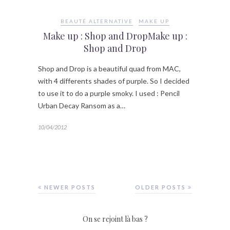
BEAUTÉ ALTERNATIVE
MAKE UP
Make up : Shop and DropMake up :
Shop and Drop
Shop and Drop is a beautiful quad from MAC,
with 4 differents shades of purple. So I decided
to use it to do a purple smoky. I used : Pencil
Urban Decay Ransom as a…
10/04/2012
NEWER POSTS
OLDER POSTS
On se rejoint là bas ?