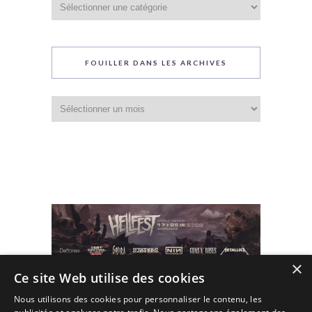
du
blog
FOUILLER DANS LES ARCHIVES
Fouiller
dans
les
archives
×
Ce site Web utilise des cookies
Nous utilisons des cookies pour personnaliser le contenu, les