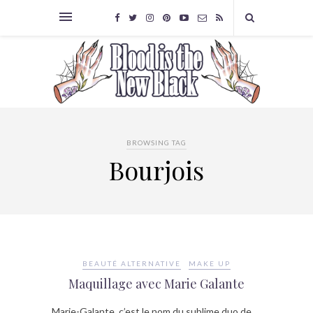
BROWSING TAG
Bourjois
BEAUTÉ ALTERNATIVE
MAKE UP
Maquillage avec Marie Galante
Marie-Galante, c’est le nom du sublime duo de