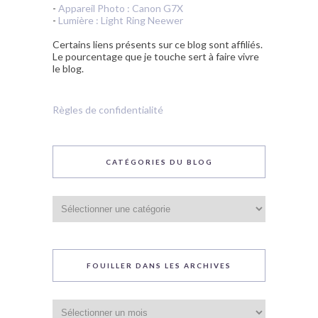
-
Appareil Photo : Canon G7X
-
Lumière : Light Ring Neewer
Certains liens présents sur ce blog sont affiliés.
Le pourcentage que je touche sert à faire vivre
le blog.
Règles de confidentialité
CATÉGORIES DU BLOG
Catégories
du
blog
FOUILLER DANS LES ARCHIVES
Fouiller
dans