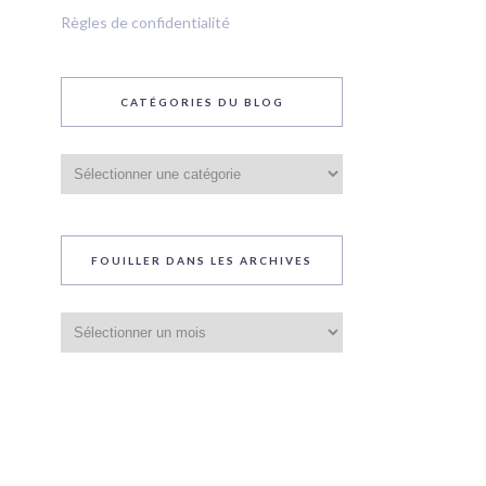
Règles de confidentialité
CATÉGORIES DU BLOG
Catégories
du
blog
FOUILLER DANS LES ARCHIVES
Fouiller
dans
les
archives