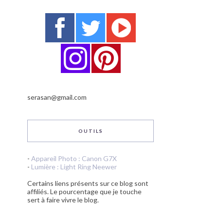
serasan@gmail.com
OUTILS
-
Appareil Photo : Canon G7X
-
Lumière : Light Ring Neewer
Certains liens présents sur ce blog sont
affiliés. Le pourcentage que je touche
sert à faire vivre le blog.