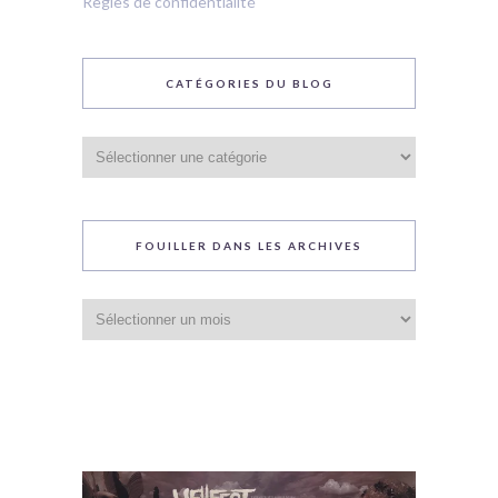
Règles de confidentialité
CATÉGORIES DU BLOG
Catégories
du
blog
FOUILLER DANS LES ARCHIVES
Fouiller
dans
les
archives