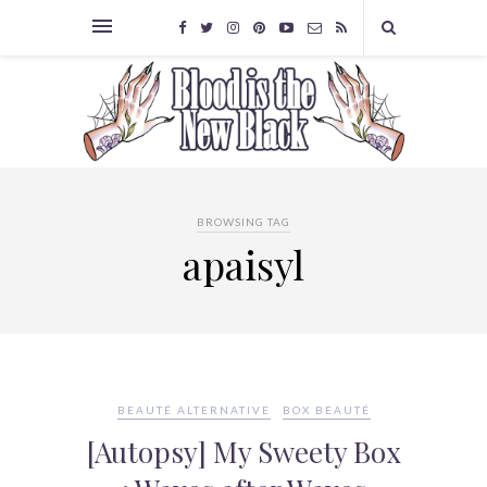
BROWSING TAG
apaisyl
BEAUTÉ ALTERNATIVE
BOX BEAUTÉ
[Autopsy] My Sweety Box