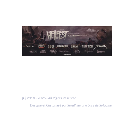
(C) 2010 - 2026 - All Rights Reserved.
Designé et Customisé par Seraf' sur une base de Solopine