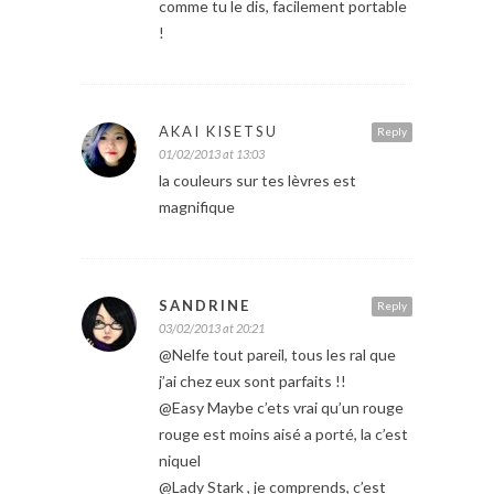
comme tu le dis, facilement portable
!
AKAI KISETSU
Reply
01/02/2013 at 13:03
la couleurs sur tes lèvres est
magnifique
SANDRINE
Reply
03/02/2013 at 20:21
@Nelfe tout pareil, tous les ral que
j’ai chez eux sont parfaits !!
@Easy Maybe c’ets vrai qu’un rouge
rouge est moins aisé a porté, la c’est
niquel
@Lady Stark , je comprends, c’est