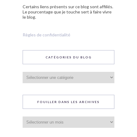
Certains liens présents sur ce blog sont affiliés.
Le pourcentage que je touche sert à faire vivre
le blog.
Règles de confidentialité
CATÉGORIES DU BLOG
Catégories
du
blog
FOUILLER DANS LES ARCHIVES
Fouiller
dans
les
archives