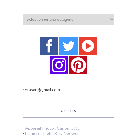
Catégories
serasan@gmail.com
OUTILS
-
Appareil Photo : Canon G7X
-
Lumière : Light Ring Neewer