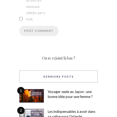
de tous les
nouveaux
articles par e-
mail.
On se rejoint là bas ?
DERNIERS POSTS
1
Voyager seule au Japon : une
bonne idée pour une femme ?
2
Les indispensables à avoir dans
sa valise pour l’Islande