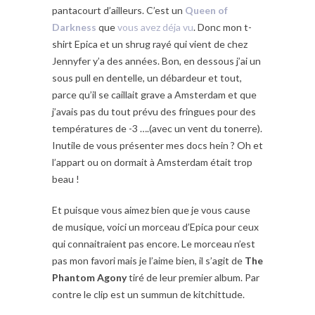
pantacourt d’ailleurs. C’est un
Queen of
Darkness
que
vous avez déja vu
. Donc mon t-
shirt Epica et un shrug rayé qui vient de chez
Jennyfer y’a des années. Bon, en dessous j’ai un
sous pull en dentelle, un débardeur et tout,
parce qu’il se caillait grave a Amsterdam et que
j’avais pas du tout prévu des fringues pour des
températures de -3 ….(avec un vent du tonerre).
Inutile de vous présenter mes docs hein ? Oh et
l’appart ou on dormait à Amsterdam était trop
beau !
Et puisque vous aimez bien que je vous cause
de musique, voici un morceau d’Epica pour ceux
qui connaitraient pas encore. Le morceau n’est
pas mon favori mais je l’aime bien, il s’agit de
The
Phantom Agony
tiré de leur premier album. Par
contre le clip est un summun de kitchittude.