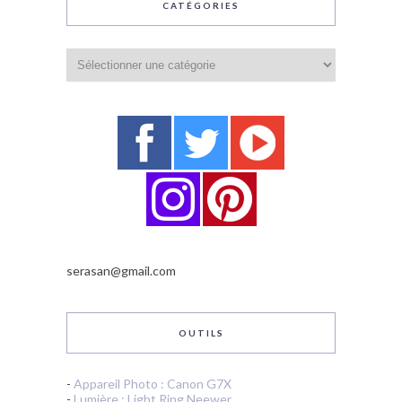
CATÉGORIES
Catégories
serasan@gmail.com
OUTILS
-
Appareil Photo : Canon G7X
-
Lumière : Light Ring Neewer