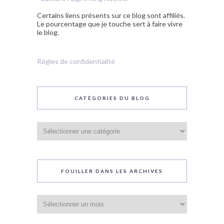
Certains liens présents sur ce blog sont affiliés.
Le pourcentage que je touche sert à faire vivre
le blog.
Règles de confidentialité
CATÉGORIES DU BLOG
Catégories
du
blog
FOUILLER DANS LES ARCHIVES
Fouiller
dans
les