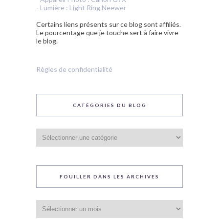
-
Lumière : Light Ring Neewer
Certains liens présents sur ce blog sont affiliés.
Le pourcentage que je touche sert à faire vivre
le blog.
Règles de confidentialité
CATÉGORIES DU BLOG
Catégories
du
blog
FOUILLER DANS LES ARCHIVES
Fouiller
dans