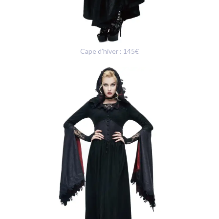
Cape d’hiver : 145€