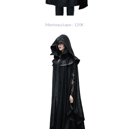
Manteau/cape : 120€