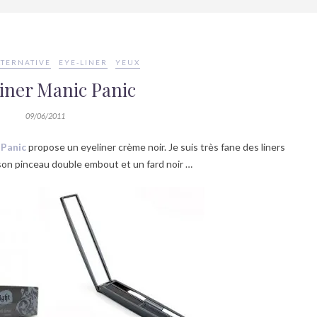
LTERNATIVE
EYE-LINER
YEUX
iner Manic Panic
09/06/2011
 Panic
propose un eyeliner crème noir. Je suis très fane des liners
ec son pinceau double embout et un fard noir …