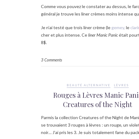
Comme vous pouvez le constater au dessus, le fard n
général je trouve les liner crèmes moins intense que
Je n’ai testé que trois liner crème (le
gemey,
le
clar
cher et plus intense. Ce
liner Manic Panic
était pour
8$.
3 Comments
BEAUTÉ ALTERNATIVE
LÈVRES
Rouges à Lèvres Manic Pani
Creatures of the Night
Parmis la collection Creatures of the Night de Man
se trouvaient 3 rouges à lèvres : un rouge, un viole
noir… J’ai pris les 3. Je suis totalement fane du pa