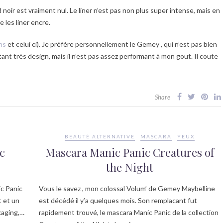
oir est vraiment nul. Le liner n’est pas non plus super intense, mais en
 les liner encre.
ins
et celui ci). Je préfère personnellement le Gemey , qui n’est pas bien
tant très design, mais il n’est pas assez performant à mon gout. Il coute
Share
BEAUTÉ ALTERNATIVE
MASCARA
YEUX
c
Mascara Manic Panic Creatures of
the Night
ic Panic
Vous le savez , mon colossal Volum’ de Gemey Maybelline
t et un
est décédé il y’a quelques mois. Son remplacant fut
ckaging,…
rapidement trouvé, le mascara Manic Panic de la collection