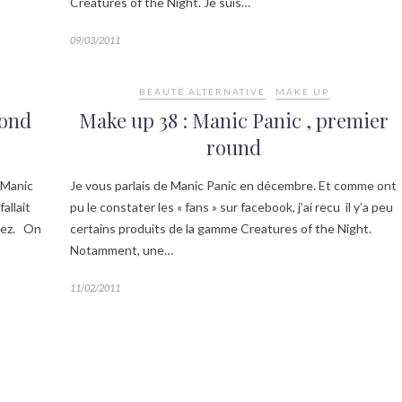
Creatures of the Night. Je suis…
09/03/2011
BEAUTÉ ALTERNATIVE
MAKE UP
cond
Make up 38 : Manic Panic , premier
round
 Manic
Je vous parlais de Manic Panic en décembre. Et comme ont
allait
pu le constater les « fans » sur facebook, j’ai recu il y’a peu
avez. On
certains produits de la gamme Creatures of the Night.
Notamment, une…
11/02/2011