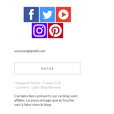
serasan@gmail.com
OUTILS
-
Appareil Photo : Canon G7X
-
Lumière : Light Ring Neewer
Certains liens présents sur ce blog sont
affiliés. Le pourcentage que je touche
sert à faire vivre le blog.