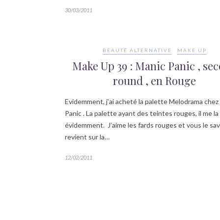
30/03/2011
BEAUTÉ ALTERNATIVE
MAKE UP
Make Up 39 : Manic Panic , se
round , en Rouge
Evidemment, j’ai acheté la palette Melodrama chez
Panic . La palette ayant des teintes rouges, il me la f
évidemment. J’aime les fards rouges et vous le s
revient sur la…
12/02/2011