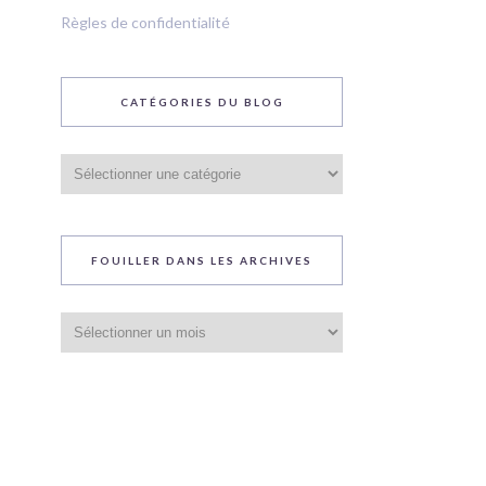
Règles de confidentialité
CATÉGORIES DU BLOG
Catégories
du
blog
FOUILLER DANS LES ARCHIVES
Fouiller
dans
les
archives