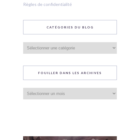
Règles de confidentialité
CATÉGORIES DU BLOG
Catégories
du
blog
FOUILLER DANS LES ARCHIVES
Fouiller
dans
les
archives