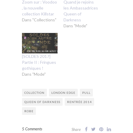
Zoom sur : Voodoo
Quand je rejoins
, la nouvelle
les Ambassadrices
collection Killstar
Queen of
Dans "Collections"
Darkness
Dans "Mode"
[SOLDES 2017]
Partie II : Fringues
gothiques !
Dans "Mode"
COLLECTION
LONDON EDGE
PULL
QUEEN OF DARKNESS
RENTRÉE 2014
ROBE
5 Comments
Share