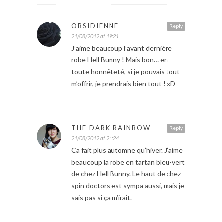
OBSIDIENNE
Reply
21/08/2012 at 19:21
J’aime beaucoup l’avant dernière
robe Hell Bunny ! Mais bon… en
toute honnêteté, si je pouvais tout
m’offrir, je prendrais bien tout ! xD
THE DARK RAINBOW
Reply
21/08/2012 at 21:24
Ca fait plus automne qu’hiver. J’aime
beaucoup la robe en tartan bleu-vert
de chez Hell Bunny. Le haut de chez
spin doctors est sympa aussi, mais je
sais pas si ça m’irait.