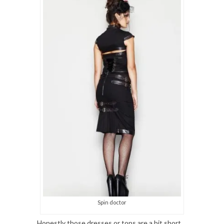
Spin doctor
Honestly those dresses or tops are a bit short