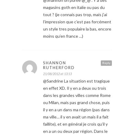
@Shannon oh purée @_@ . Y’a des
magasins goth en italie ou pas du
tout ? (je connais pas trop, mais j’ai
l’impression que c’est pas forcément
un style tres populaire la bas, encore
moins qu’en france …)
SHANNON
Reply
RUTHERFORD
21/08/2012 at 13:13
@Sandrine La situation est tragique
en effet XD. Il y en a deux ou trois
dans les grandes villes comme Rome
ou Milan, mais pas grand chose, puis
il y en a un dans ma région (pas dans
ma ville… il y en avait un mais il a fait
faillite), et en général je crois qu’il y
en a un ou deux par région. Dans le