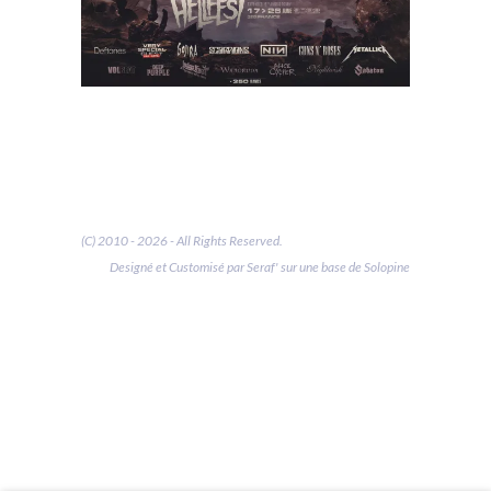
(C) 2010 - 2026 - All Rights Reserved.
Designé et Customisé par Seraf' sur une base de Solopine