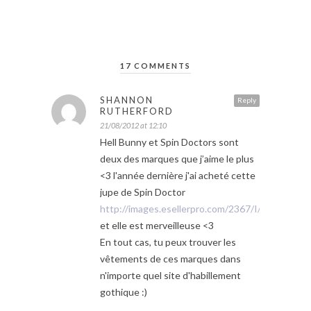
17 COMMENTS
SHANNON
Reply
RUTHERFORD
21/08/2012 at 12:10
Hell Bunny et Spin Doctors sont
deux des marques que j’aime le plus
<3 l'année dernière j'ai acheté cette
jupe de Spin Doctor
http://images.esellerpro.com/2367/I/107/31/me
et elle est merveilleuse <3
En tout cas, tu peux trouver les
vêtements de ces marques dans
n'importe quel site d'habillement
gothique :)