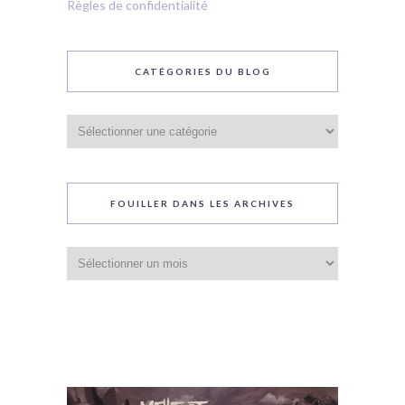
Règles de confidentialité
CATÉGORIES DU BLOG
Catégories
du
blog
FOUILLER DANS LES ARCHIVES
Fouiller
dans
les
archives