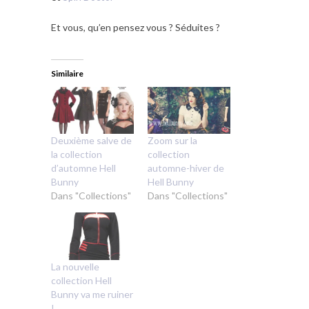
Et vous, qu’en pensez vous ? Séduites ?
Similaire
Deuxième salve de
Zoom sur la
la collection
collection
d’automne Hell
automne-hiver de
Bunny
Hell Bunny
Dans "Collections"
Dans "Collections"
La nouvelle
collection Hell
Bunny va me ruiner
!