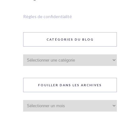
Règles de confidentialité
CATÉGORIES DU BLOG
Catégories
du
blog
FOUILLER DANS LES ARCHIVES
Fouiller
dans
les
archives