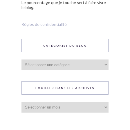
Le pourcentage que je touche sert à faire vivre
le blog.
Règles de confidentialité
CATÉGORIES DU BLOG
Catégories
du
blog
FOUILLER DANS LES ARCHIVES
Fouiller
dans
les
archives