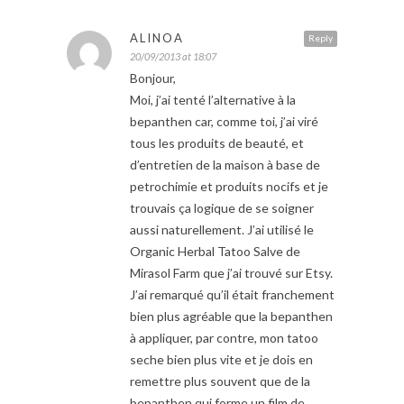
ALINOA
Reply
20/09/2013 at 18:07
Bonjour,
Moi, j’ai tenté l’alternative à la
bepanthen car, comme toi, j’ai viré
tous les produits de beauté, et
d’entretien de la maison à base de
petrochimie et produits nocifs et je
trouvais ça logique de se soigner
aussi naturellement. J’ai utilisé le
Organic Herbal Tatoo Salve de
Mirasol Farm que j’ai trouvé sur Etsy.
J’ai remarqué qu’il était franchement
bien plus agréable que la bepanthen
à appliquer, par contre, mon tatoo
seche bien plus vite et je dois en
remettre plus souvent que de la
bepanthen qui forme un film de