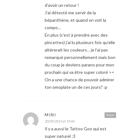
d’avoir un retour !
J’ai détesté me servir de la
bépanthène, et quand on voit la
compo…
En plus (c’est à prendre avec des
pincettes) j’ai lu plusieurs fois qu’elle
altèrerait les couleurs… je l’ai pas
remarqué personnellement mais bon
du coup je deviens parano pour mon
prochain qui va être super coloré ><
On a une chance de pouvoir admirer
ton omoplate un de ces jours? :p
MINI
Reply
20/09/2013 at 19:44
Il y a aussi le Tattoo Goo qui est
super naturel :3