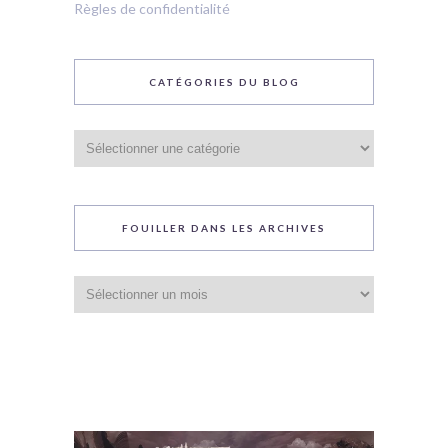
Règles de confidentialité
CATÉGORIES DU BLOG
Catégories
du
blog
FOUILLER DANS LES ARCHIVES
Fouiller
dans
les
archives