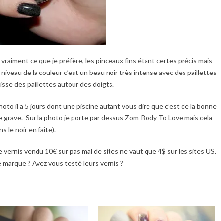
s vraiment ce que je préfère, les pinceaux fins étant certes précis mais
iveau de la couleur c’est un beau noir très intense avec des paillettes
laisse des paillettes autour des doigts.
hoto il a 5 jours dont une piscine autant vous dire que c’est de la bonne
de grave. Sur la photo je porte par dessus Zom-Body To Love mais cela
s le noir en faite).
 ce vernis vendu 10€ sur pas mal de sites ne vaut que 4$ sur les sites US.
te marque ? Avez vous testé leurs vernis ?