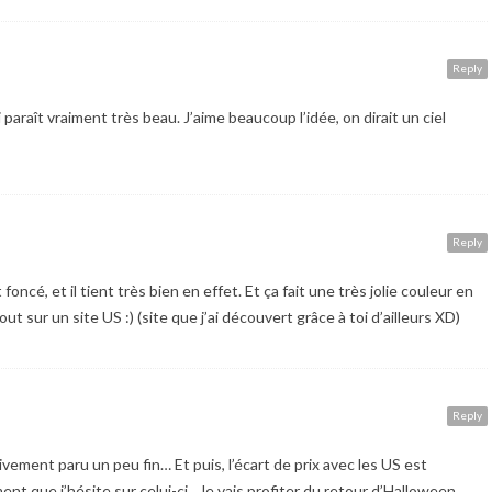
Reply
ci paraît vraiment très beau. J’aime beaucoup l’idée, on dirait un ciel
Reply
foncé, et il tient très bien en effet. Et ça fait une très jolie couleur en
t sur un site US :) (site que j’ai découvert grâce à toi d’ailleurs XD)
Reply
tivement paru un peu fin… Et puis, l’écart de prix avec les US est
ent que j’hésite sur celui-ci…Je vais profiter du retour d’Halloween