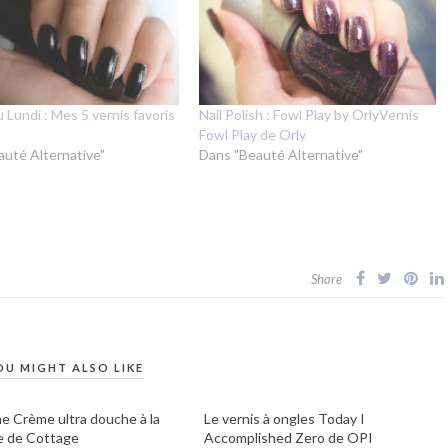
u Lundi : Mes 5 vernis favoris
Nail Polish : Fowl Play by OrlyVernis
Fowl Play de Orly
auté Alternative"
Dans "Beauté Alternative"
Share
OU MIGHT ALSO LIKE
e Crème ultra douche à la
Le vernis à ongles Today I
e de Cottage
Accomplished Zero de OPI