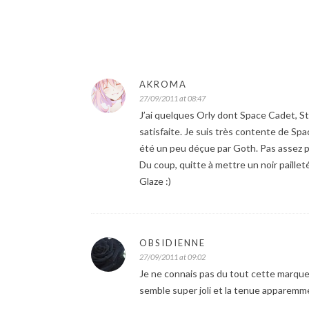
AKROMA
27/09/2011 at 08:47
J’ai quelques Orly dont Space Cadet, Star
satisfaite. Je suis très contente de Sp
été un peu déçue par Goth. Pas assez pa
Du coup, quitte à mettre un noir pailleté
Glaze :)
OBSIDIENNE
27/09/2011 at 09:02
Je ne connais pas du tout cette marque 
semble super joli et la tenue apparemme