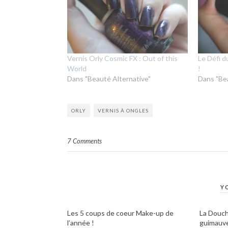
Vernis Orly Cosmic FX : Out of this
Le Défi d
World
!
Dans "Beauté Alternative"
Dans "Be
ORLY
VERNIS À ONGLES
7 Comments
Y
Les 5 coups de coeur Make-up de
La Douch
l’année !
guimauv