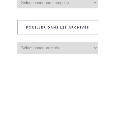
du
blog
FOUILLER DANS LES ARCHIVES
Fouiller
dans
les
archives