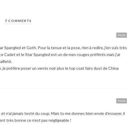
7 COMMENTS
Reply
 Spangled et Goth. Pour la tenue et la pose, rien à redire, j’en suis très
ace Cadet et le Star Spangled est un de mes rouges préférés mais j’ai
illeté.
, je préfère poser un vernis noir plus le top coat fairy dust de China
Reply
et n’ai jamais testé du coup. Mais tu me donnes bien envie d’essayer, il
nt très bonne ce n’est pas négligeable !