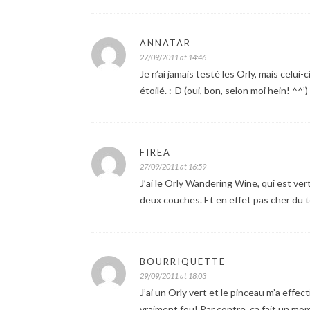
ANNATAR
27/09/2011 at 14:46
Je n’ai jamais testé les Orly, mais celui-
étoilé. :-D (oui, bon, selon moi hein! ^^’)
FIREA
27/09/2011 at 16:59
J’ai le Orly Wandering Wine, qui est vert 
deux couches. Et en effet pas cher du tou
BOURRIQUETTE
29/09/2011 at 18:03
J’ai un Orly vert et le pinceau m’a effec
vraiment fou! Par contre, ça fait un mom