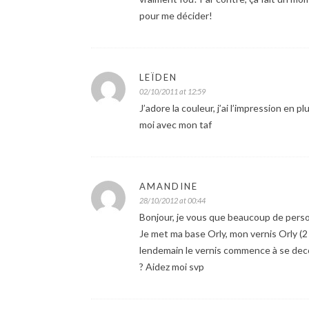
pour me décider!
LEÏDEN
02/10/2011 at 12:59
J’adore la couleur, j’ai l’impression en 
moi avec mon taf
AMANDINE
28/10/2012 at 00:44
Bonjour, je vous que beaucoup de perso
Je met ma base Orly, mon vernis Orly (2
lendemain le vernis commence à se deco
? Aidez moi svp