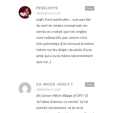
PÉNÉLOPPE
Reply
18/04/2011 at 11:41
argh, il est particulier… suis pas fan
du vert en temps normal mais en
vernis on croirait que tes ongles
sont radioactifs, par contre c’est
très printemps (j’ai retrouvé la même
teinte sur les doigts de pieds d’une
amie qui a eu le même raisonnement
que toi…)
SO-MODE-ADDICT
Reply
18/04/2011 at 12:02
Ah Green-Wich Village d’OPI! :D
Je l’aime d’amour ce vernis! Je l’ai
acheté récemment, et je ne le