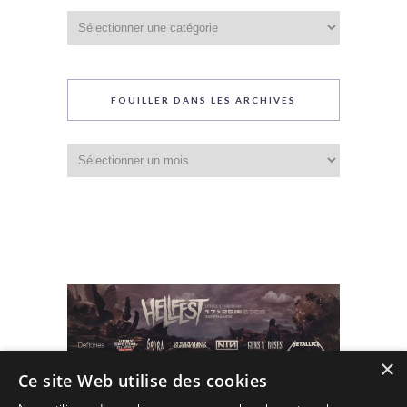
Catégories
du
blog
FOUILLER DANS LES ARCHIVES
Fouiller
dans
les
archives
×
Ce site Web utilise des cookies