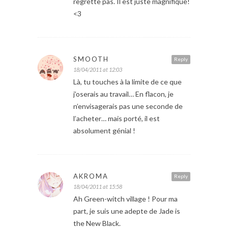
regrette pas. Il est juste magnifique!
<3
SMOOTH
Reply
18/04/2011 at 12:03
Là, tu touches à la limite de ce que
j’oserais au travail… En flacon, je
n’envisagerais pas une seconde de
l’acheter… mais porté, il est
absolument génial !
AKROMA
Reply
18/04/2011 at 15:58
Ah Green-witch village ! Pour ma
part, je suis une adepte de Jade is
the New Black.