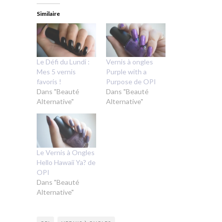
Similaire
Le Défi du Lundi :
Vernis à ongles
Mes 5 vernis
Purple with a
favoris !
Purpose de OPI
Dans "Beauté
Dans "Beauté
Alternative"
Alternative"
Le Vernis à Ongles
Hello Hawaii Ya? de
OPI
Dans "Beauté
Alternative"