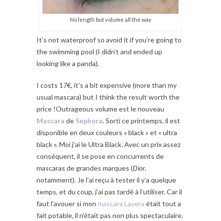
No length but volume all the way
It’s not waterproof so avoid it if you’re going to
the swimming pool (I didn’t and ended up
looking like a panda).
I costs 17€, it’s a bit expensive (more than my
usual mascara) but I think the result worth the
price !Outrageous volume est le nouveau
Mascara
de
Sephora
. Sorti ce printemps, il est
disponible en deux couleurs « black » et « ultra
black ». Moi j’ai le Ultra Black. Avec un prix assez
conséquent, il se pose en concurrents de
mascaras de grandes marques (
Dior
,
notamment). Je l’ai reçu à tester il y’a quelque
temps, et du coup, j’ai pas tardé à l’utiliser. Car il
faut l’avouer si mon
mascara Lavera
était tout a
fait potable, il n’était pas non plus spectaculaire.