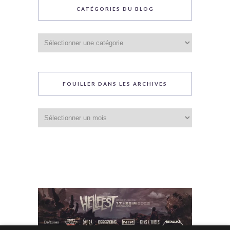
CATÉGORIES DU BLOG
Catégories
du
blog
FOUILLER DANS LES ARCHIVES
Fouiller
dans
les
archives