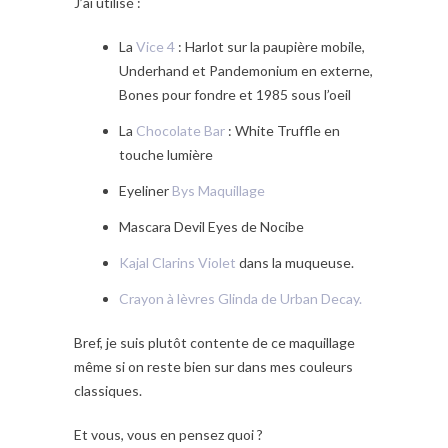
J’ai utilisé :
La
Vice 4
: Harlot sur la paupière mobile,
Underhand et Pandemonium en externe,
Bones pour fondre et 1985 sous l’oeil
La
Chocolate Bar
: White Truffle en
touche lumière
Eyeliner
Bys Maquillage
Mascara Devil Eyes de Nocibe
Kajal Clarins Violet
dans la muqueuse.
Crayon à lèvres Glinda de Urban Decay.
Bref, je suis plutôt contente de ce maquillage
même si on reste bien sur dans mes couleurs
classiques.
Et vous, vous en pensez quoi ?