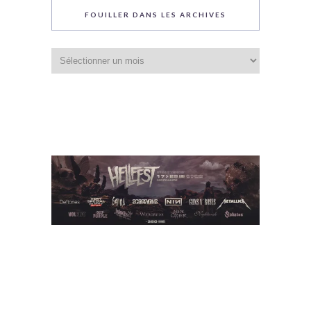
FOUILLER DANS LES ARCHIVES
Fouiller
dans
les
archives