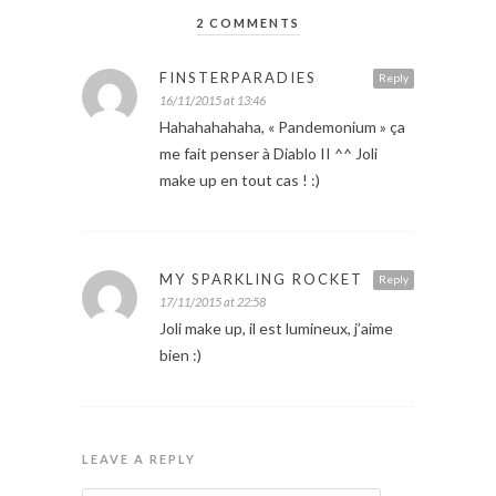
2 COMMENTS
FINSTERPARADIES
Reply
16/11/2015 at 13:46
Hahahahahaha, « Pandemonium » ça
me fait penser à Diablo II ^^ Joli
make up en tout cas ! :)
MY SPARKLING ROCKET
Reply
17/11/2015 at 22:58
Joli make up, il est lumineux, j’aime
bien :)
LEAVE A REPLY