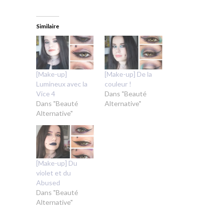
Similaire
[Make-up]
[Make-up] De la
Lumineux avec la
couleur !
Vice 4
Dans "Beauté
Dans "Beauté
Alternative"
Alternative"
[Make-up] Du
violet et du
Abused
Dans "Beauté
Alternative"