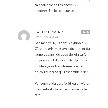
ta peau pale et tes cheveux
sombres. Un joli contraste !
PAULINE *MINI*
Reply
09/05/2012 at 20:44
Bah mes yeux, ils sont « hybrides ».
C’est du gris, mais avec du bleu et du
jaune dedans, du coup de loin ça fait
un peu « vert d’eau » mais si je mets
du bleu ça se transforme vraiment
en couleur caca qui ressemble a rien
!
Par contre, du vert forêt ou un violet
bien pétant a la limite du rose, ça le
fait.