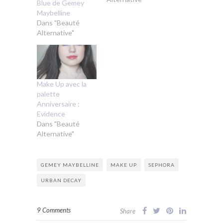
Blue de Gemey
Maybelline
Dans "Beauté
Alternative"
Make Up avec la
palette
Anniversaire :
Evidence
Dans "Beauté
Alternative"
GEMEY MAYBELLINE
MAKE UP
SEPHORA
URBAN DECAY
9 Comments
Share