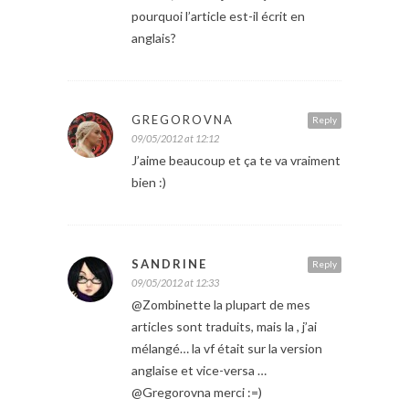
pourquoi l’article est-il écrit en
anglais?
GREGOROVNA
Reply
09/05/2012 at 12:12
J’aime beaucoup et ça te va vraiment
bien :)
SANDRINE
Reply
09/05/2012 at 12:33
@Zombinette la plupart de mes
articles sont traduits, mais la , j’ai
mélangé… la vf était sur la version
anglaise et vice-versa …
@Gregorovna merci :=)