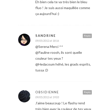
Eh bien cela te va très bien le bleu
fluo ! Je suis aussi maquillée comme
ça aujourd’hui :)
SANDRINE
Reply
09/05/2012 at 18:16
@Serena Merci ^^
@Pauline roooh, ils sont quelle
couleur tes yeux ?
@Hedacoum héhé, les grads esprits,
tussa :D
OBSIDIENNE
Reply
09/05/2012 at 19:03
J’aime beaucoup ! Le flashy rend
très bien avec la couleur de tes yeux,