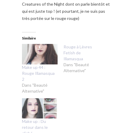
Creatures of the Night dont on parle bientôt et
qui est juste top ! (et pourtant, je ne suis pas
très portée sur le rouge rouge)
Similaire
Rouge à Lèvres
Fetish de
Illamasqua
Dans "Beauté
Make up 44 :
Alternative"
Rouge Illamasqua
2
Dans "Beauté
Alternative"
Make up : Du
retour dans le