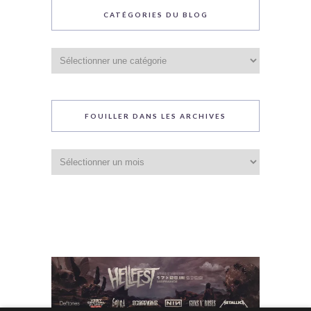
CATÉGORIES DU BLOG
Catégories
du
blog
FOUILLER DANS LES ARCHIVES
Fouiller
dans
les
archives