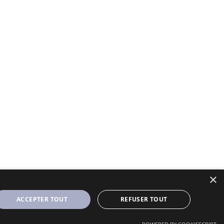
×
ACCEPTER TOUT
REFUSER TOUT
Designé et Customisé par Seraf' sur une base de Solopine