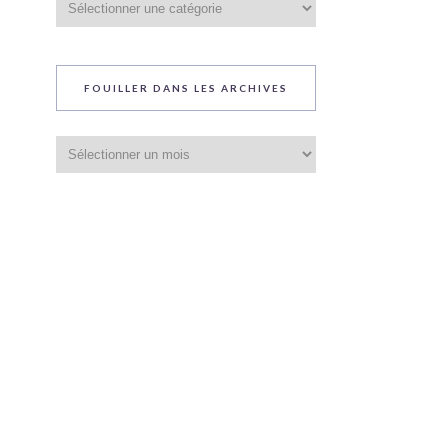
du
blog
FOUILLER DANS LES ARCHIVES
Fouiller
dans
les
archives