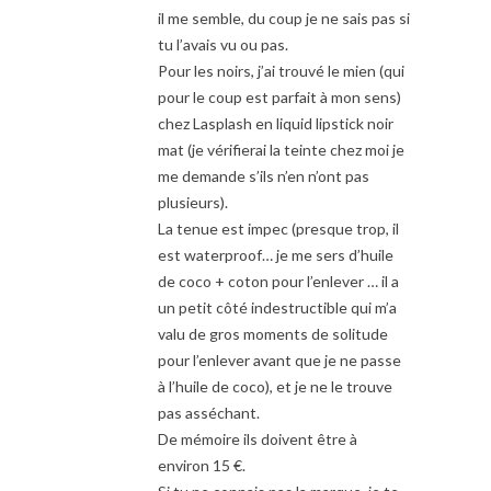
il me semble, du coup je ne sais pas si
tu l’avais vu ou pas.
Pour les noirs, j’ai trouvé le mien (qui
pour le coup est parfait à mon sens)
chez Lasplash en liquid lipstick noir
mat (je vérifierai la teinte chez moi je
me demande s’ils n’en n’ont pas
plusieurs).
La tenue est impec (presque trop, il
est waterproof… je me sers d’huile
de coco + coton pour l’enlever … il a
un petit côté indestructible qui m’a
valu de gros moments de solitude
pour l’enlever avant que je ne passe
à l’huile de coco), et je ne le trouve
pas asséchant.
De mémoire ils doivent être à
environ 15 €.