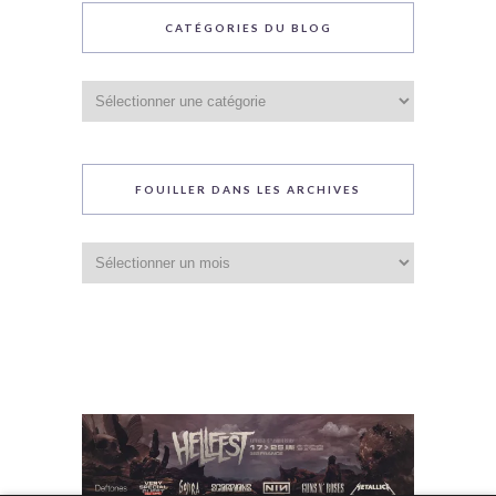
CATÉGORIES DU BLOG
Catégories
du
blog
FOUILLER DANS LES ARCHIVES
Fouiller
dans
les
archives