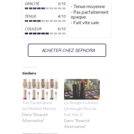
OPACITÉ
5/10
- Tenue moyenne
- Pas parfaitement
TENUE
4/10
opaque.
- Fait vite sale
COULEUR
6/10
ACHETER CHEZ SEPHORA
Similaire
Too Faced lance
Le Rouge à Lèvres
les Melted Mattes
Underage Red de
Dans "Beauté
Kat Von D
Alternative"
Dans "Beauté
Alternative"