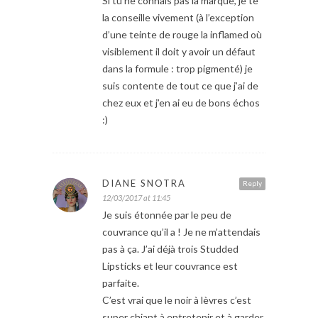
Si tu ne connais pas la marque, je te
la conseille vivement (à l’exception
d’une teinte de rouge la inflamed où
visiblement il doit y avoir un défaut
dans la formule : trop pigmenté) je
suis contente de tout ce que j’ai de
chez eux et j’en ai eu de bons échos
:)
DIANE SNOTRA
Reply
12/03/2017 at 11:45
Je suis étonnée par le peu de
couvrance qu’il a ! Je ne m’attendais
pas à ça. J’ai déjà trois Studded
Lipsticks et leur couvrance est
parfaite.
C’est vrai que le noir à lèvres c’est
super chiant à entretenir et à garder