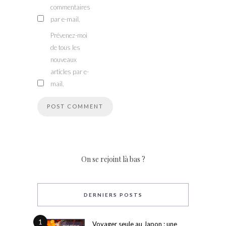
commentaires
par e-mail.
Prévenez-moi
de tous les
nouveaux
articles par e-
mail.
On se rejoint là bas ?
DERNIERS POSTS
1
Voyager seule au Japon : une