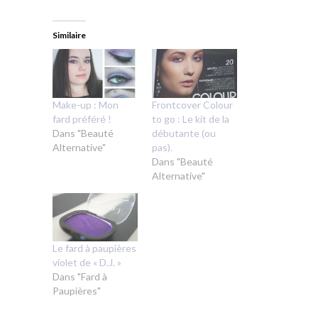
Similaire
Make-up : Mon
Frontcover Colour
fard préféré !
to go : Le kit de la
Dans "Beauté
débutante (ou
Alternative"
pas).
Dans "Beauté
Alternative"
Le fard à paupières
violet de « D.J. »
Dans "Fard à
Paupières"