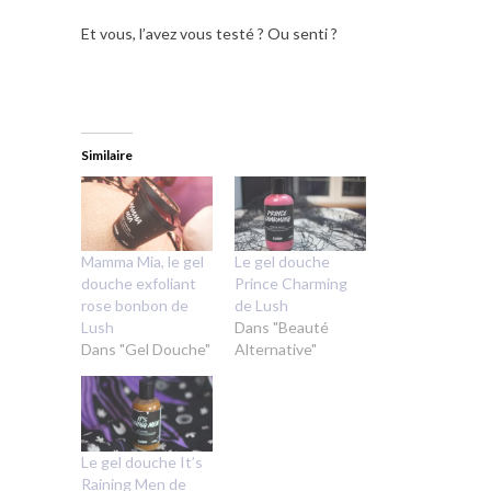
Et vous, l’avez vous testé ? Ou senti ?
Similaire
Mamma Mia, le gel
Le gel douche
douche exfoliant
Prince Charming
rose bonbon de
de Lush
Lush
Dans "Beauté
Dans "Gel Douche"
Alternative"
Le gel douche It’s
Raining Men de