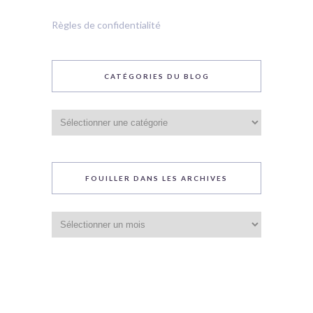
Règles de confidentialité
CATÉGORIES DU BLOG
Catégories
du
blog
FOUILLER DANS LES ARCHIVES
Fouiller
dans
les
archives