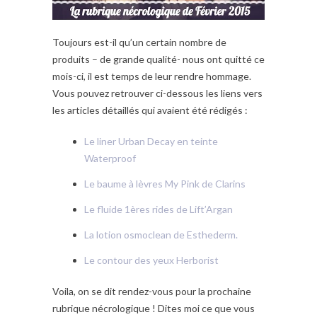
Toujours est-il qu’un certain nombre de
produits – de grande qualité- nous ont quitté ce
mois-ci, il est temps de leur rendre hommage.
Vous pouvez retrouver ci-dessous les liens vers
les articles détaillés qui avaient été rédigés :
Le liner Urban Decay en teinte
Waterproof
Le baume à lèvres My Pink de Clarins
Le fluide 1ères rides de Lift’Argan
La lotion osmoclean de Esthederm.
Le contour des yeux Herborist
Voila, on se dit rendez-vous pour la prochaine
rubrique nécrologique ! Dites moi ce que vous