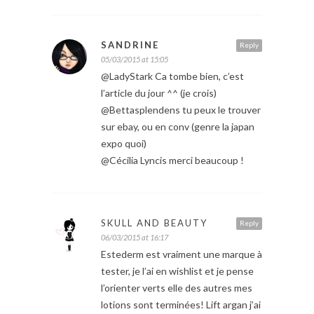
SANDRINE
Reply
05/03/2015 at 15:05
@LadyStark Ca tombe bien, c’est
l’article du jour ^^ (je crois)
@Bettasplendens tu peux le trouver
sur ebay, ou en conv (genre la japan
expo quoi)
@Cécilia Lyncis merci beaucoup !
SKULL AND BEAUTY
Reply
06/03/2015 at 16:17
Estederm est vraiment une marque à
tester, je l’ai en wishlist et je pense
l’orienter verts elle des autres mes
lotions sont terminées! Lift argan j’ai