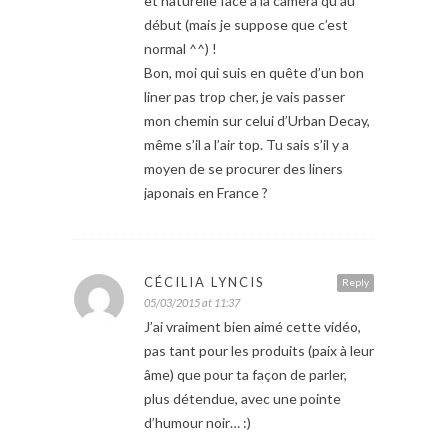
et naturelle face à la caméra qu’au
début (mais je suppose que c’est
normal ^^) !
Bon, moi qui suis en quête d’un bon
liner pas trop cher, je vais passer
mon chemin sur celui d’Urban Decay,
même s’il a l’air top. Tu sais s’il y a
moyen de se procurer des liners
japonais en France ?
CÉCILIA LYNCIS
Reply
05/03/2015 at 11:37
J’ai vraiment bien aimé cette vidéo,
pas tant pour les produits (paix à leur
âme) que pour ta façon de parler,
plus détendue, avec une pointe
d’humour noir… :)