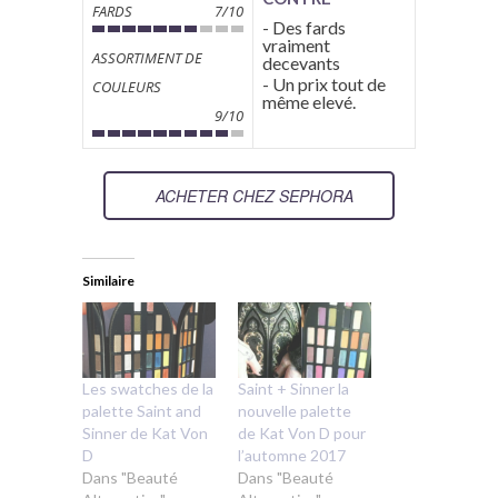
FARDS
7/10
- Des fards
vraiment
ASSORTIMENT DE
decevants
- Un prix tout de
COULEURS
même elevé.
9/10
ACHETER CHEZ SEPHORA
Similaire
Les swatches de la
Saint + Sinner la
palette Saint and
nouvelle palette
Sinner de Kat Von
de Kat Von D pour
D
l’automne 2017
Dans "Beauté
Dans "Beauté