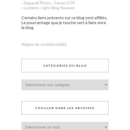
-
Appareil Photo : Canon G7X
-
Lumière : Light Ring Neewer
Certains liens présents sur ce blog sont affiliés.
Le pourcentage que je touche sert à faire vivre
le blog.
Règles de confidentialité
CATÉGORIES DU BLOG
Catégories
du
blog
FOUILLER DANS LES ARCHIVES
Fouiller
dans