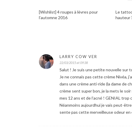
[Wishlist] 4 rouges à lèvres pour
Le tattoo
l’automne 2016
hauteur 
LARRY COW VER
22/03/2015 at 09:38
Salut ! Je suis une petite nouvelle sur to
Je ne connais pas cette crème Nivéa, j’ai 
dans une crème anti-ride (la dame de chez
crème sent super bon, je la mets le soir
mes 12 ans et de l’acné ! GENIAL trop 
Néanmoins aujourdhui je vais peut-être m
sente pas cette merveilleuse odeur en é