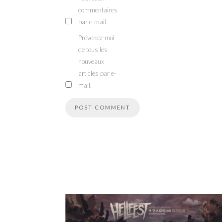
commentaires
par e-mail.
Prévenez-moi
de tous les
nouveaux
articles par e-
mail.