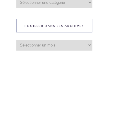
du
blog
FOUILLER DANS LES ARCHIVES
Fouiller
dans
les
archives