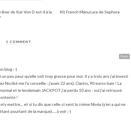
 liner de Kat Von D est-il à la
Kit French Manucure de Sephora
?
1 COMMENT
Reply
n blog :-)
un peu peur qu’elle soit trop grasse pour moi. Il y a trois ans j’ai investi
 Nocibé me l’a conseille : j’avais 22 ans), Clarins, 90 euros bam ! La
 normal et le lendemain JACKPOT j’ai perdu 10 ans : oui j’ai retrouvé
contente !
’y mettre… et si tu dis que celle-ci sent la crème Nivéa (y’en a qui ne
tant pourtant de la marque)…. à voir ;-)