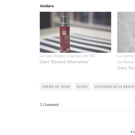
Similaire
Le soin Regen Express de IDC
La crème 
Dans "Beauté Alternative"
de Nivea
Dans "Be
CRÈME DE JOUR
NIVEA
VICTOIRES DE LA BEAU
1 Comment
Y