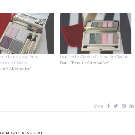
e de fard à paupières
La palette Garden Escape de Clarins
nce de Clarins
Dans "Beauté Alternative"
auté Alternative"
Share
OU MIGHT ALSO LIKE