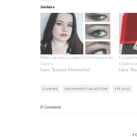
Similaire
Make up avec la palette Enchanted de
La palett
Clarins
Opalesce
Dans "Beauté Alternative"
Dans "Be
CLARINS
ENCHANTED COLLECTION
ETE 2012
8 Comments
Y