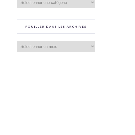
du
blog
FOUILLER DANS LES ARCHIVES
Fouiller
dans
les
archives