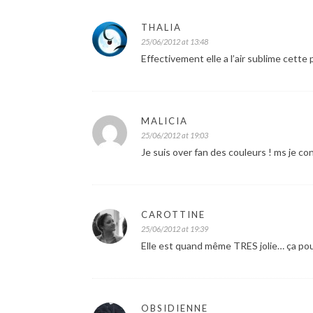
THALIA
25/06/2012 at 13:48
Effectivement elle a l’air sublime cette 
MALICIA
25/06/2012 at 19:03
Je suis over fan des couleurs ! ms je con
CAROTTINE
25/06/2012 at 19:39
Elle est quand même TRES jolie… ça pour
OBSIDIENNE