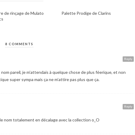
gre de rinçage de Mulato
Palette Prodige de Clarins
cs
8 COMMENTS
Reply
 nom pareil, je m’attendais à quelque chose de plus féerique, et non
ique super sympa mais ça ne m’attire pas plus que ça.
Reply
le nom totalement en décalage avec la collection o_O