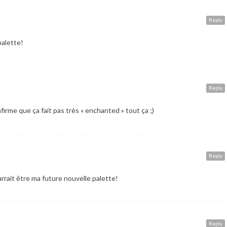
Reply
palette!
Reply
firme que ça fait pas très « enchanted » tout ça ;)
Reply
rait être ma future nouvelle palette!
Reply