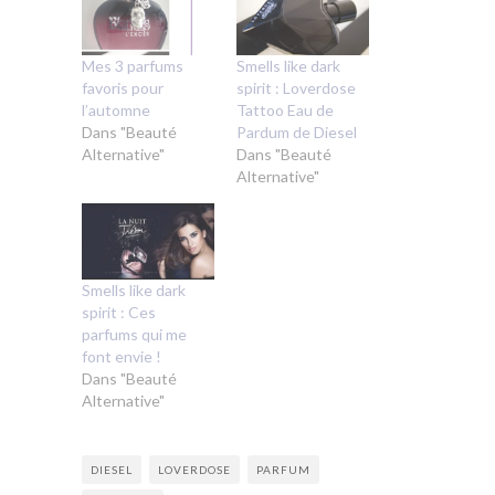
Mes 3 parfums
Smells like dark
favoris pour
spirit : Loverdose
l’automne
Tattoo Eau de
Dans "Beauté
Pardum de Diesel
Alternative"
Dans "Beauté
Alternative"
Smells like dark
spirit : Ces
parfums qui me
font envie !
Dans "Beauté
Alternative"
DIESEL
LOVERDOSE
PARFUM