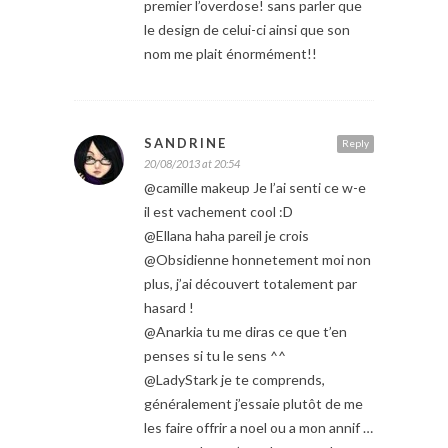
premier l’overdose! sans parler que
le design de celui-ci ainsi que son
nom me plait énormément!!
SANDRINE
Reply
20/08/2013 at 20:54
@camille makeup Je l’ai senti ce w-e
il est vachement cool :D
@Ellana haha pareil je crois
@Obsidienne honnetement moi non
plus, j’ai découvert totalement par
hasard !
@Anarkia tu me diras ce que t’en
penses si tu le sens ^^
@LadyStark je te comprends,
généralement j’essaie plutôt de me
les faire offrir a noel ou a mon annif …