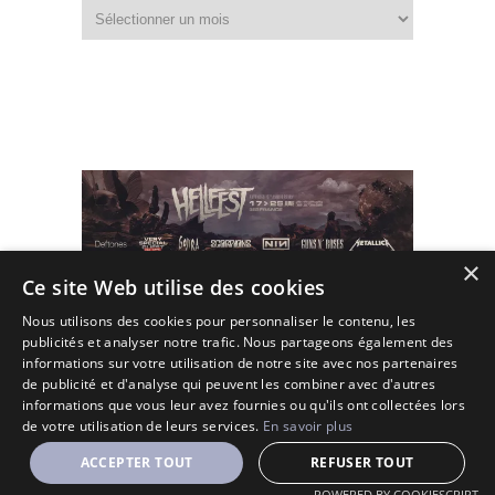
Fouiller
dans
les
archives
×
Ce site Web utilise des cookies
Nous utilisons des cookies pour personnaliser le contenu, les
publicités et analyser notre trafic. Nous partageons également des
informations sur votre utilisation de notre site avec nos partenaires
de publicité et d'analyse qui peuvent les combiner avec d'autres
informations que vous leur avez fournies ou qu'ils ont collectées lors
de votre utilisation de leurs services.
En savoir plus
(C) 2010 - 2026 - All Rights Reserved.
ACCEPTER TOUT
REFUSER TOUT
Designé et Customisé par Seraf' sur une base de Solopine
POWERED BY COOKIESCRIPT