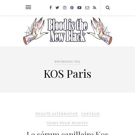
BROWSING TAG
KOS Paris
BEAUTÉ ALTERNATIVE
CHEVEUX
SOINS POUR POINTES
Le sérum capillaire Kos