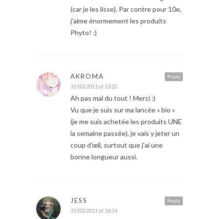
(car je les lisse). Par contre pour 10e,
j’aime énormement les produits
Phyto! :)
AKROMA
Reply
31/03/2011 at 13:22
Ah pas mal du tout ! Merci :)
Vu que je suis sur ma lancée « bio »
(je me suis achetée les produits UNE
la semaine passée), je vais y jeter un
coup d’œil, surtout que j’ai une
bonne longueur aussi.
JESS
Reply
31/03/2011 at 16:14