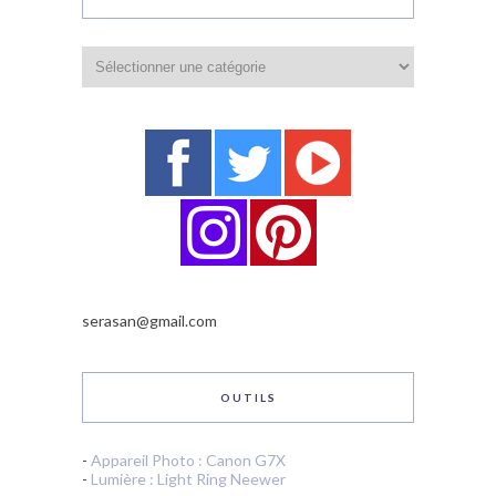
Catégories
serasan@gmail.com
OUTILS
-
Appareil Photo : Canon G7X
-
Lumière : Light Ring Neewer