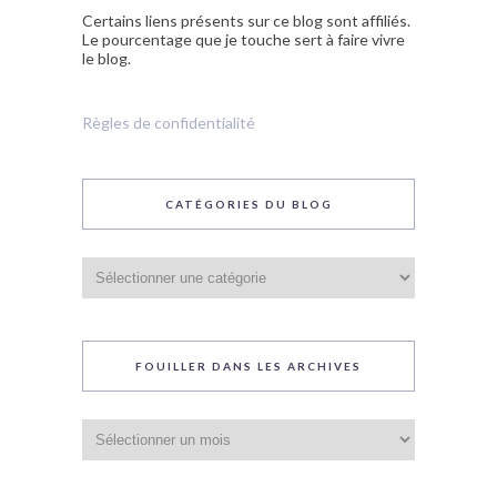
Certains liens présents sur ce blog sont affiliés.
Le pourcentage que je touche sert à faire vivre
le blog.
Règles de confidentialité
CATÉGORIES DU BLOG
Catégories
du
blog
FOUILLER DANS LES ARCHIVES
Fouiller
dans
les
archives