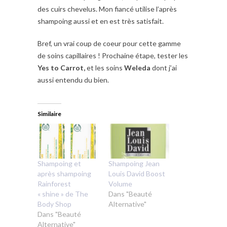
des cuirs chevelus. Mon fiancé utilise l’après
shampoing aussi et en est très satisfait.
Bref, un vrai coup de coeur pour cette gamme
de soins capillaires ! Prochaine étape, tester les
Yes to Carrot,
et les soins
Weleda
dont j’ai
aussi entendu du bien.
Similaire
Shampoing et
Shampoing Jean
après shampoing
Louis David Boost
Rainforest
Volume
« shine » de The
Dans "Beauté
Body Shop
Alternative"
Dans "Beauté
Alternative"