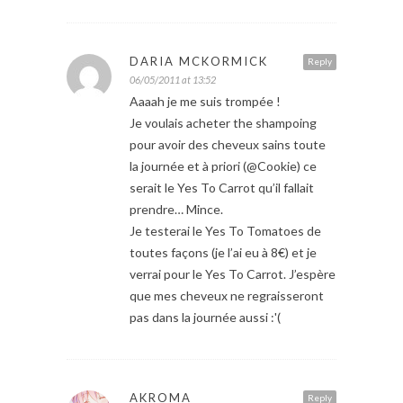
DARIA MCKORMICK
Reply
06/05/2011 at 13:52
Aaaah je me suis trompée !
Je voulais acheter the shampoing
pour avoir des cheveux sains toute
la journée et à priori (@Cookie) ce
serait le Yes To Carrot qu’il fallait
prendre… Mince.
Je testerai le Yes To Tomatoes de
toutes façons (je l’ai eu à 8€) et je
verrai pour le Yes To Carrot. J’espère
que mes cheveux ne regraisseront
pas dans la journée aussi :'(
AKROMA
Reply